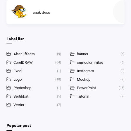
anak deso
Label list
After Effects
banner
(9)
(8)
CorelDRAW
curriculum vitae
(54)
(6)
Excel
Instagram
(1)
(2)
Logo
Mockup
(18)
(2)
Photoshop
PowerPoint
(1)
(13)
Sertifikat
Tutorial
(5)
(9)
Vector
(7)
Popular post